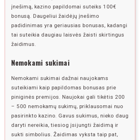
įnešimą, kazino papildomai suteiks 100€
bonusą. Daugeliui žaidėjų įnešimo
padidinimas yra geriausias bonusas, kadangi
tai suteikia daugiau laisvės žaisti skirtingus
žaidimus.
Nemokami sukimai
Nemokami sukimai dažnai naujokams
suteikiami kaip papildomas bonusas prie
piniginės premijos. Naujokai gali tikėtis 200
– 500 nemokamų sukimų, priklausomai nuo
pasirinkto kazino. Gavus sukimus, nieko daug
daryti nereikia, tiesiog įsijungti žaidimą ir
sukti simbolius. Žaidimas vyksta taip pat,