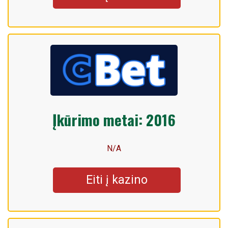
Įkūrimo metai: 2016
N/A
Eiti į kazino