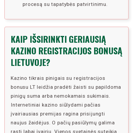
procesą su tapatybės patvirtinimu.
KAIP IŠSIRINKTI GERIAUSIĄ
KAZINO REGISTRACIJOS BONUSĄ
LIETUVOJE?
Kazino tikrais pinigais su registracijos
bonusu LT leidžia pradėti žaisti su papildoma
pinigų suma arba nemokamais sukimais.
Internetiniai kazino siūlydami pačias
įvairiausias premijas ragina prisijungti
naujus žaidėjus. O pačių pasiūlymų galima
rasti labai įvairių. Vienos svetainės suteikia