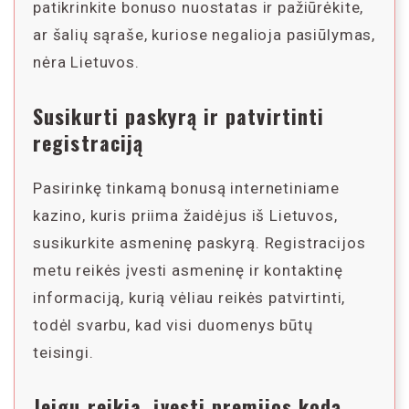
patikrinkite bonuso nuostatas ir pažiūrėkite,
ar šalių sąraše, kuriose negalioja pasiūlymas,
nėra Lietuvos.
Susikurti paskyrą ir patvirtinti
registraciją
Pasirinkę tinkamą bonusą internetiniame
kazino, kuris priima žaidėjus iš Lietuvos,
susikurkite asmeninę paskyrą. Registracijos
metu reikės įvesti asmeninę ir kontaktinę
informaciją, kurią vėliau reikės patvirtinti,
todėl svarbu, kad visi duomenys būtų
teisingi.
Jeigu reikia, įvesti premijos kodą