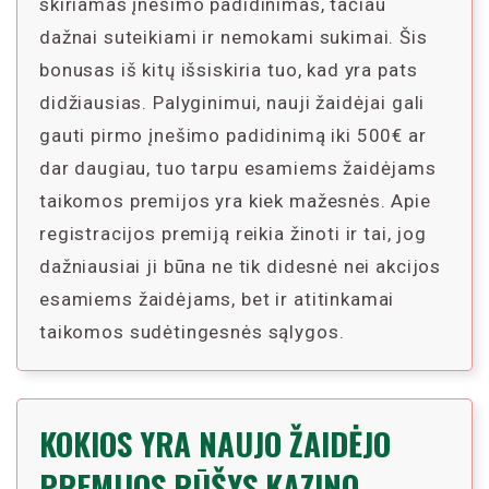
skiriamas įnešimo padidinimas, tačiau
dažnai suteikiami ir nemokami sukimai. Šis
bonusas iš kitų išsiskiria tuo, kad yra pats
didžiausias. Palyginimui, nauji žaidėjai gali
gauti pirmo įnešimo padidinimą iki 500€ ar
dar daugiau, tuo tarpu esamiems žaidėjams
taikomos premijos yra kiek mažesnės. Apie
registracijos premiją reikia žinoti ir tai, jog
dažniausiai ji būna ne tik didesnė nei akcijos
esamiems žaidėjams, bet ir atitinkamai
taikomos sudėtingesnės sąlygos.
KOKIOS YRA NAUJO ŽAIDĖJO
PREMIJOS RŪŠYS KAZINO