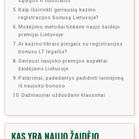
sąlygos ir nuostatos
Kaip išsirinkti geriausią kazino
registracijos bonusą Lietuvoje?
Mokėjimo metodai tinkami naujo žaidėjo
premijai Lietuvoje
Ar kazino tikrais pinigais su registracijos
bonusu LT legalūs?
Geriausi naujoko premijos aspektai
žaidėjams Lietuvoje
Patarimai, padedantys padidinti laimėjimą
iš naujoko bonuso
Dažniausiai užduodami klausimai
KAS YRA NAUJO ŽAIDĖJO