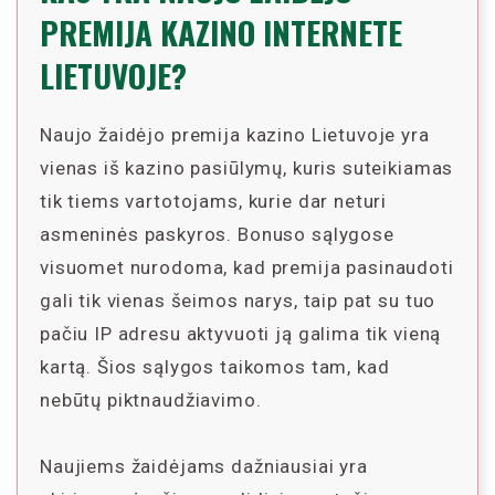
PREMIJA KAZINO INTERNETE
LIETUVOJE?
Naujo žaidėjo premija kazino Lietuvoje yra
vienas iš kazino pasiūlymų, kuris suteikiamas
tik tiems vartotojams, kurie dar neturi
asmeninės paskyros. Bonuso sąlygose
visuomet nurodoma, kad premija pasinaudoti
gali tik vienas šeimos narys, taip pat su tuo
pačiu IP adresu aktyvuoti ją galima tik vieną
kartą. Šios sąlygos taikomos tam, kad
nebūtų piktnaudžiavimo.
Naujiems žaidėjams dažniausiai yra