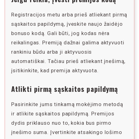
Registracijos metu arba prieš atliekant pirmą
sąskaitos papildymą, įveskite naujo žaidėjo
bonuso kodą. Gali būti, jog kodas nėra
reikalingas. Premiją dažnai galima aktyvuoti
rankiniu būdu arba ji aktyvuosis
automatiškai. Tačiau prieš atliekant įnešimą,
įsitikinkite, kad premija aktyvuota.
Atlikti pirmą sąskaitos papildymą
Pasirinkite jums tinkamą mokėjimo metodą
ir atlikite sąskaitos papildymą. Premijos
dydis priklauso nuo to, kokia bus pirmo
įnešimo suma. Įvertinkite atsakingo lošimo