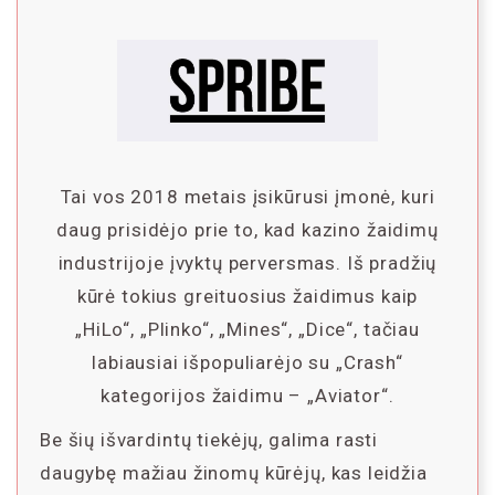
Tai vos 2018 metais įsikūrusi įmonė, kuri
daug prisidėjo prie to, kad kazino žaidimų
industrijoje įvyktų perversmas. Iš pradžių
kūrė tokius greituosius žaidimus kaip
„HiLo“, „Plinko“, „Mines“, „Dice“, tačiau
labiausiai išpopuliarėjo su „Crash“
kategorijos žaidimu – „Aviator“.
Be šių išvardintų tiekėjų, galima rasti
daugybę mažiau žinomų kūrėjų, kas leidžia