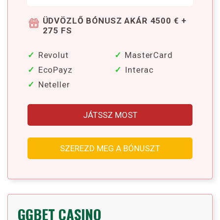
ÜDVÖZLŐ BÓNUSZ AKÁR 4500 € +
275 FS
Revolut
MasterCard
EcoPayz
Interac
Neteller
JÁTSSZ MOST
SZEREZD MEG A BÓNUSZT
GGBET CASINO