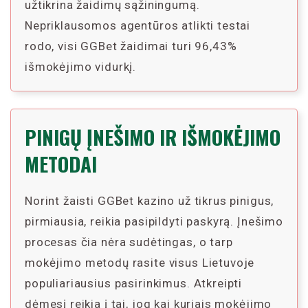
užtikrina žaidimų sąžiningumą.
Nepriklausomos agentūros atlikti testai
rodo, visi GGBet žaidimai turi 96,43%
išmokėjimo vidurkį.
PINIGŲ ĮNEŠIMO IR IŠMOKĖJIMO
METODAI
Norint žaisti GGBet kazino už tikrus pinigus,
pirmiausia, reikia pasipildyti paskyrą. Įnešimo
procesas čia nėra sudėtingas, o tarp
mokėjimo metodų rasite visus Lietuvoje
populiariausius pasirinkimus. Atkreipti
dėmesį reikia į tai, jog kai kuriais mokėjimo