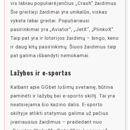
vis labiau populiarėjančius „Crash“ žaidimus.
Šie greitieji žaidimai yra unikalūs, viskas
vyksta labai greitai. Populiariausi
pasirinkimai yra „Aviator“, „JetX“, „PlinkoX“.
Taip pat yra ir loterijos žaidimų – bingo, keno
ir daug kitų pasirinkimų. Šiuos žaidimus taip
pat galima išbandyti nemokamai.
Lažybos ir e-sportas
Kalbant apie GGbet lošimų svetainę, būtina
paminėti ir lažybų bei e-sporto skiltį. Tai yra
neatsiejama šio kazino dalis. E-sporto
skiltyje atlikti statymus galima už pačius
įvairiausius žaidimus – pradedant nuo