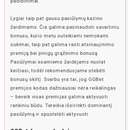
padidinimai.
Lygiai taip pat gausu pasiūlymų kazino
žaidimams. Čia galima pasinaudoti savaitiniu
bonusu, kurio metu suteikiami nemokami
sukimai, taip pat galima rasti atsinaujinimo
premiją bei pinigų grąžinimo bonusą.
Pasiūlymai esamiems žaidėjams nuolat
keičiasi, todėl rekomenduojame stebėti
bonusų skiltį. Svarbu yra tai, jog GGBet
premijos kodas dažniausiai nėra reikalingas
– beveik visas premijas galima aktyvuoti
rankiniu būdu. Tereikia išsirinkti dominantį
pasiūlymą ir spustelėti aktyvuoti.