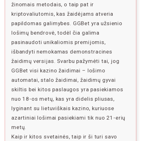
žinomais metodais, o taip pat ir
kriptovaliutomis, kas žaidėjams atveria
papildomas galimybes. GGBet yra užsienio
lošimų bendrovė, todėl čia galima
pasinaudoti unikaliomis premijomis,
išbandyti nemokamas demonstracines
žaidimų versijas. Svarbu pažymėti tai, jog
GGBet visi kazino žaidimai – lošimo
automatai, stalo žaidimai, žaidimų gyvai
skiltis bei kitos paslaugos yra pasiekiamos
nuo 18-os metų, kas yra didelis pliusas,
lyginant su lietuviškais kazino, kuriuose
azartiniai lošimai pasiekiami tik nuo 21-erių
metų.
Kaip ir kitos svetainės, taip ir ši turi savo