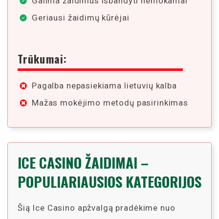
Galima žaidimus išbandyti nemokamai
Geriausi žaidimų kūrėjai
Trūkumai:
Pagalba nepasiekiama lietuvių kalba
Mažas mokėjimo metodų pasirinkimas
ICE CASINO ŽAIDIMAI –
POPULIARIAUSIOS KATEGORIJOS
Šią Ice Casino apžvalgą pradėkime nuo