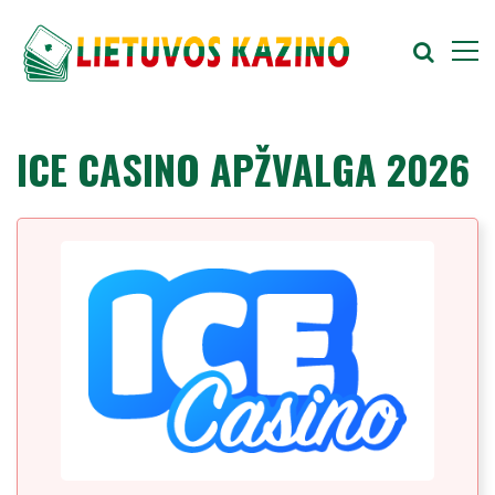
ICE CASINO APŽVALGA 2026