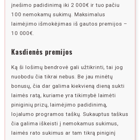
įnešimo padidinimą iki 2 000€ ir tuo pačiu
100 nemokamų sukimų. Maksimalus
laimėjimo išmokėjimas iš gautos premijos –
10 000€.
Kasdienės premijos
Ką ši lošimų bendrovė gali užtikrinti, tai jog
nuobodu čia tikrai nebus. Be jau minėtų
bonusų, čia dar galima kiekvieną dieną sukti
laimės ratą, kuriame yra tikimybė laimėti
piniginių prizų, laimėjimo padidinimą,
lojalumo programos taškų. Sukauptus taškus
čia galima iškeisti į nemokamus sukimus,
laimės rato sukimus ar tam tikrą piniginį