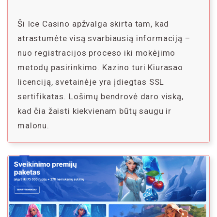
Ši Ice Casino apžvalga skirta tam, kad
atrastumėte visą svarbiausią informaciją –
nuo registracijos proceso iki mokėjimo
metodų pasirinkimo. Kazino turi Kiurasao
licenciją, svetainėje yra įdiegtas SSL
sertifikatas. Lošimų bendrovė daro viską,
kad čia žaisti kiekvienam būtų saugu ir
malonu.