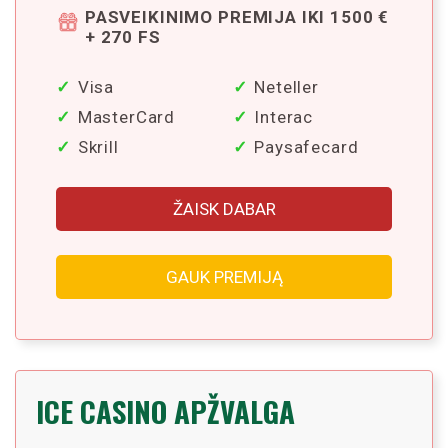
PASVEIKINIMO PREMIJA IKI 1500 €
+ 270 FS
Visa
Neteller
MasterCard
Interac
Skrill
Paysafecard
ŽAISK DABAR
GAUK PREMIJĄ
ICE CASINO APŽVALGA