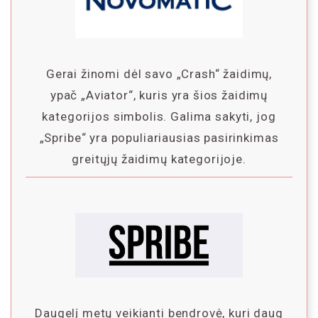
Gerai žinomi dėl savo „Crash“ žaidimų,
ypač „Aviator“, kuris yra šios žaidimų
kategorijos simbolis. Galima sakyti, jog
„Spribe“ yra populiariausias pasirinkimas
greitųjų žaidimų kategorijoje.
Daugelį metų veikianti bendrovė, kuri daug