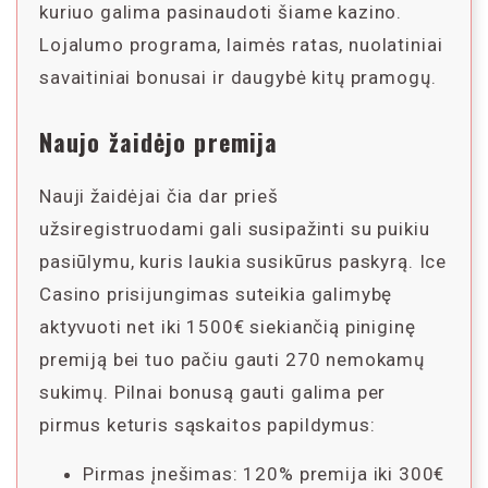
kuriuo galima pasinaudoti šiame kazino.
Lojalumo programa, laimės ratas, nuolatiniai
savaitiniai bonusai ir daugybė kitų pramogų.
Naujo žaidėjo premija
Nauji žaidėjai čia dar prieš
užsiregistruodami gali susipažinti su puikiu
pasiūlymu, kuris laukia susikūrus paskyrą. Ice
Casino prisijungimas suteikia galimybę
aktyvuoti net iki 1500€ siekiančią piniginę
premiją bei tuo pačiu gauti 270 nemokamų
sukimų. Pilnai bonusą gauti galima per
pirmus keturis sąskaitos papildymus:
Pirmas įnešimas: 120% premija iki 300€