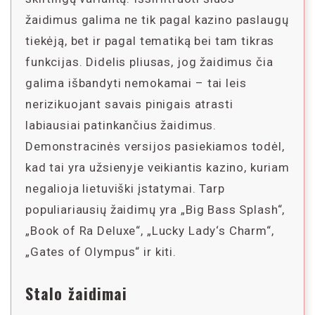
žaidimus galima ne tik pagal kazino paslaugų
tiekėją, bet ir pagal tematiką bei tam tikras
funkcijas. Didelis pliusas, jog žaidimus čia
galima išbandyti nemokamai – tai leis
nerizikuojant savais pinigais atrasti
labiausiai patinkančius žaidimus.
Demonstracinės versijos pasiekiamos todėl,
kad tai yra užsienyje veikiantis kazino, kuriam
negalioja lietuviški įstatymai. Tarp
populiariausių žaidimų yra „Big Bass Splash“,
„Book of Ra Deluxe“, „Lucky Lady‘s Charm“,
„Gates of Olympus“ ir kiti.
Stalo žaidimai